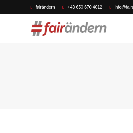
fairändern
+43 650 670 4012
info@fair