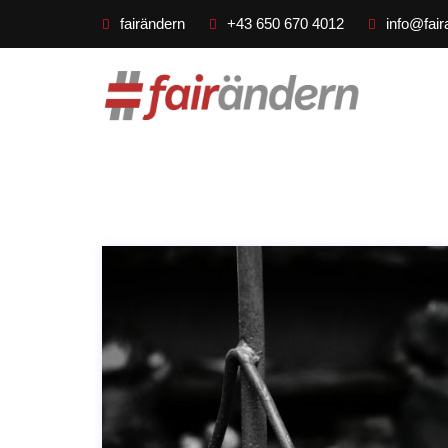
fairändern
+43 650 670 4012
info@fair