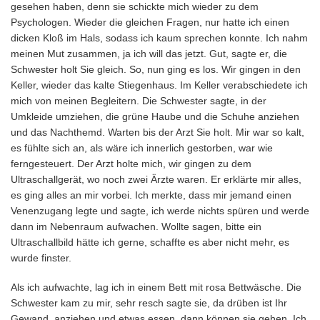
gesehen haben, denn sie schickte mich wieder zu dem
Psychologen. Wieder die gleichen Fragen, nur hatte ich einen
dicken Kloß im Hals, sodass ich kaum sprechen konnte. Ich nahm
meinen Mut zusammen, ja ich will das jetzt. Gut, sagte er, die
Schwester holt Sie gleich. So, nun ging es los. Wir gingen in den
Keller, wieder das kalte Stiegenhaus. Im Keller verabschiedete ich
mich von meinen Begleitern. Die Schwester sagte, in der
Umkleide umziehen, die grüne Haube und die Schuhe anziehen
und das Nachthemd. Warten bis der Arzt Sie holt. Mir war so kalt,
es fühlte sich an, als wäre ich innerlich gestorben, war wie
ferngesteuert. Der Arzt holte mich, wir gingen zu dem
Ultraschallgerät, wo noch zwei Ärzte waren. Er erklärte mir alles,
es ging alles an mir vorbei. Ich merkte, dass mir jemand einen
Venenzugang legte und sagte, ich werde nichts spüren und werde
dann im Nebenraum aufwachen. Wollte sagen, bitte ein
Ultraschallbild hätte ich gerne, schaffte es aber nicht mehr, es
wurde finster.
Als ich aufwachte, lag ich in einem Bett mit rosa Bettwäsche. Die
Schwester kam zu mir, sehr resch sagte sie, da drüben ist Ihr
Gewand, anziehen und etwas essen, dann können sie gehen. Ich