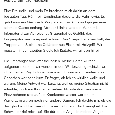
Februar um 7:30. Nüchtern.
Eine Freundin und mein Ex brachten mich dahin an dem
besagten Tag. Für mein Empfinden dauerte die Fahrt ewig. Es
gab kaum ein Gespräch. Wir parkten das Auto und gingen eine
schmale Gasse entlang. Vor der Klinik stand ein Mann mit
Infomaterial zur Abtreibung. Grauenhaftes Gefühl, das
Eingangstor war riesig und schwer. Das Stiegenhaus war kalt, die
Treppen aus Stein, das Geländer aus Eisen mit Holzgriff. Wir
mussten in den zweiten Stock. Ich läutete, wir gingen hinein.
Die Empfangsdame war freundlich. Meine Daten wurden
aufgenommen und wir wurden in den Warteraum geschickt, wo
ich auf einen Psychologen wartete. Ich wurde aufgerufen, das
Gespräch war sehr kurz. Er fragte, ob ich es wirklich wolle und
warum. Meine Antwort war kurz, ja, weil es meine Situation nicht
erlaubte, noch ein Kind aufzuziehen. Musste draußen wieder
Platz nehmen und auf die Krankenschwester warten. Im
Warteraum waren noch vier andere Damen. Ich dachte mir, ob die
das gleiche fühlten wie ich, diesen Schmerz, die Traurigkeit. Die
Schwester rief mich auf. Sie dürfte die Angst in meinen Augen